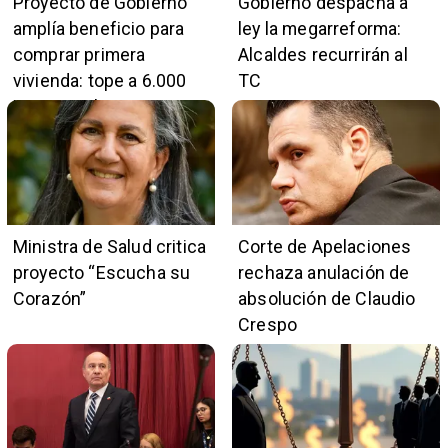
Proyecto de Gobierno
Gobierno despacha a
amplía beneficio para
ley la megarreforma:
comprar primera
Alcaldes recurrirán al
vivienda: tope a 6.000
TC
UF y 30 mil cupos
Ministra de Salud critica
Corte de Apelaciones
proyecto “Escucha su
rechaza anulación de
Corazón”
absolución de Claudio
Crespo