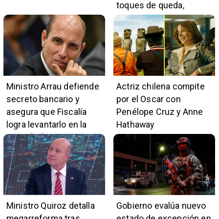
toques de queda,
restricciones y
escuchas telefónicas
en zonas críticas
Ministro Arrau defiende
Actriz chilena compite
secreto bancario y
por el Oscar con
asegura que Fiscalía
Penélope Cruz y Anne
logra levantarlo en la
Hathaway
mayoría de casos
Ministro Quiroz detalla
Gobierno evalúa nuevo
megarreforma tras
estado de excepción en