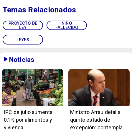
Temas Relacionados
PROYECTO DE
NIÑO
LEY
FALLECIDO
LEYES
Noticias
IPC de julio aumenta
Ministro Arrau detalla
0,1% por alimentos y
quinto estado de
vivienda
excepción: contempla