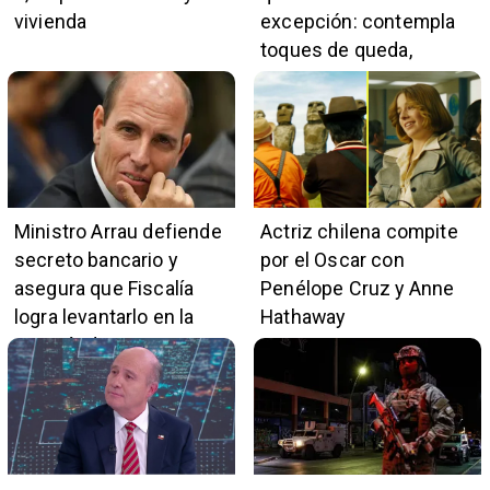
vivienda
excepción: contempla
toques de queda,
restricciones y
escuchas telefónicas
en zonas críticas
Ministro Arrau defiende
Actriz chilena compite
secreto bancario y
por el Oscar con
asegura que Fiscalía
Penélope Cruz y Anne
logra levantarlo en la
Hathaway
mayoría de casos