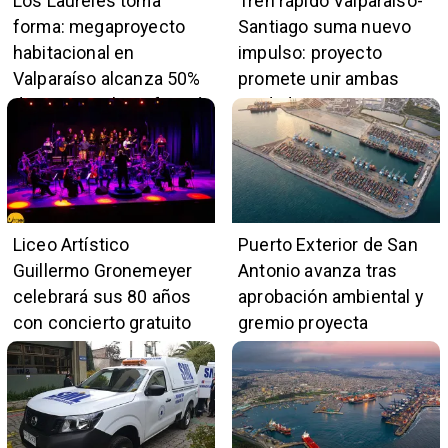
Los Laureles toma
Tren rápido Valparaíso-
forma: megaproyecto
Santiago suma nuevo
habitacional en
impulso: proyecto
Valparaíso alcanza 50%
promete unir ambas
de avance y beneficiará
ciudades en 45 minutos
a 396 familias
Liceo Artístico
Puerto Exterior de San
Guillermo Gronemeyer
Antonio avanza tras
celebrará sus 80 años
aprobación ambiental y
con concierto gratuito
gremio proyecta
de la Orquesta Marga
impulso al empleo y
Marga
comercio local