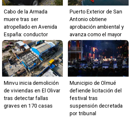
Cabo de la Armada
Puerto Exterior de San
muere tras ser
Antonio obtiene
atropellado en Avenida
aprobación ambiental y
España: conductor
avanza como el mayor
también pertenece a la
proyecto portuario del
institución naval
país
Minvu inicia demolición
Municipio de Olmué
de viviendas en El Olivar
defiende licitación del
tras detectar fallas
festival tras
graves en 170 casas
suspensión decretada
por tribunal