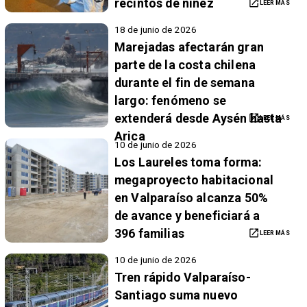
recintos de niñez
LEER MÁS
18 de junio de 2026
Marejadas afectarán gran
parte de la costa chilena
durante el fin de semana
largo: fenómeno se
extenderá desde Aysén hasta
LEER MÁS
Arica
10 de junio de 2026
Los Laureles toma forma:
megaproyecto habitacional
en Valparaíso alcanza 50%
de avance y beneficiará a
396 familias
LEER MÁS
10 de junio de 2026
Tren rápido Valparaíso-
Santiago suma nuevo