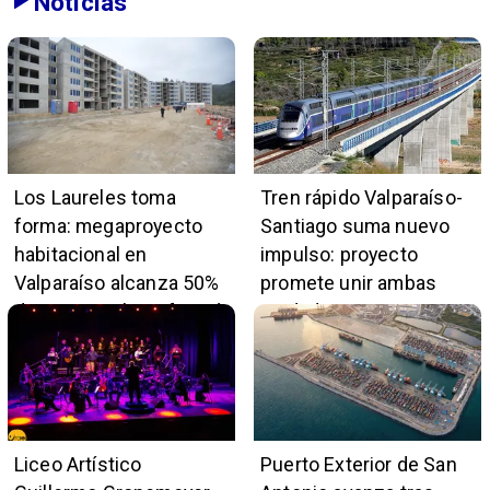
Noticias
Los Laureles toma
Tren rápido Valparaíso-
forma: megaproyecto
Santiago suma nuevo
habitacional en
impulso: proyecto
Valparaíso alcanza 50%
promete unir ambas
de avance y beneficiará
ciudades en 45 minutos
a 396 familias
Liceo Artístico
Puerto Exterior de San