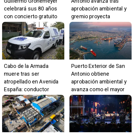
Guillermo Gronemeyer
Antonio avanza tras
celebrará sus 80 años
aprobación ambiental y
con concierto gratuito
gremio proyecta
de la Orquesta Marga
impulso al empleo y
Marga
comercio local
Cabo de la Armada
Puerto Exterior de San
muere tras ser
Antonio obtiene
atropellado en Avenida
aprobación ambiental y
España: conductor
avanza como el mayor
también pertenece a la
proyecto portuario del
institución naval
país