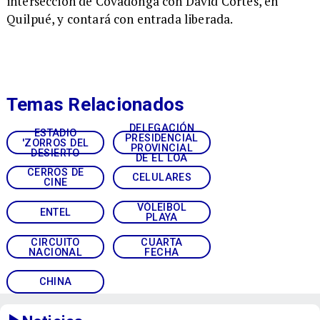
intersección de Covadonga con David Cortés, en
Quilpué, y contará con entrada liberada.
Temas Relacionados
DELEGACIÓN
ESTADIO
PRESIDENCIAL
'ZORROS DEL
PROVINCIAL
DESIERTO
DE EL LOA
CERROS DE
CELULARES
CINE
VÓLEIBOL
ENTEL
PLAYA
CIRCUITO
CUARTA
NACIONAL
FECHA
CHINA