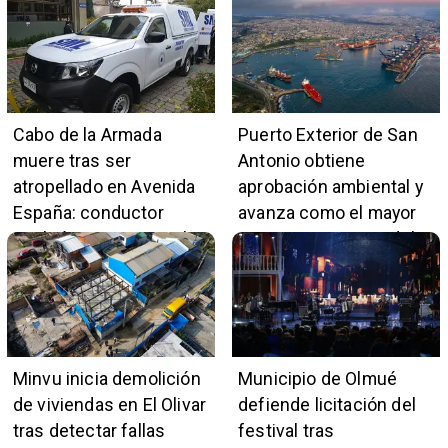
Marga
comercio local
Cabo de la Armada
Puerto Exterior de San
muere tras ser
Antonio obtiene
atropellado en Avenida
aprobación ambiental y
España: conductor
avanza como el mayor
también pertenece a la
proyecto portuario del
institución naval
país
Minvu inicia demolición
Municipio de Olmué
de viviendas en El Olivar
defiende licitación del
tras detectar fallas
festival tras