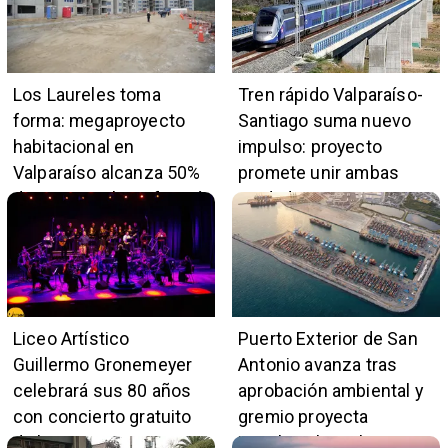
Los Laureles toma
Tren rápido Valparaíso-
forma: megaproyecto
Santiago suma nuevo
habitacional en
impulso: proyecto
Valparaíso alcanza 50%
promete unir ambas
de avance y beneficiará
ciudades en 45 minutos
a 396 familias
Liceo Artístico
Puerto Exterior de San
Guillermo Gronemeyer
Antonio avanza tras
celebrará sus 80 años
aprobación ambiental y
con concierto gratuito
gremio proyecta
de la Orquesta Marga
impulso al empleo y