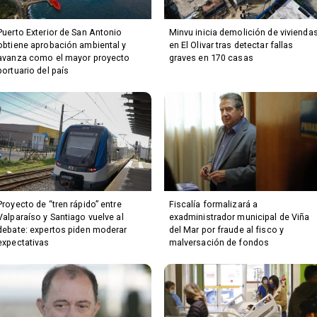
Puerto Exterior de San Antonio
Minvu inicia demolición de vivienda
obtiene aprobación ambiental y
en El Olivar tras detectar fallas
avanza como el mayor proyecto
graves en 170 casas
portuario del país
Proyecto de “tren rápido” entre
Fiscalía formalizará a
Valparaíso y Santiago vuelve al
exadministrador municipal de Viña
debate: expertos piden moderar
del Mar por fraude al fisco y
expectativas
malversación de fondos