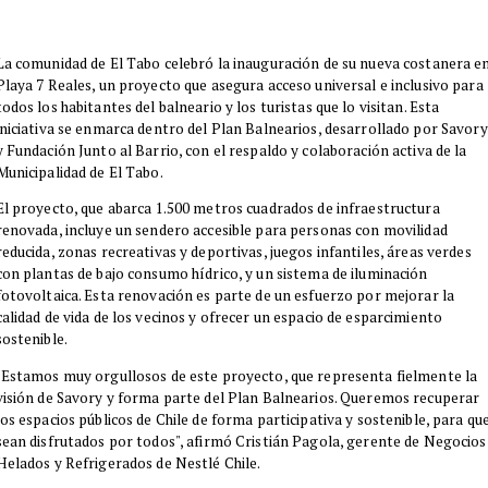
La comunidad de El Tabo celebró la inauguración de su nueva costanera e
Playa 7 Reales, un proyecto que asegura acceso universal e inclusivo para
todos los habitantes del balneario y los turistas que lo visitan. Esta
iniciativa se enmarca dentro del Plan Balnearios, desarrollado por Savory
y Fundación Junto al Barrio, con el respaldo y colaboración activa de la
Municipalidad de El Tabo.
​El proyecto, que abarca 1.500 metros cuadrados de infraestructura
renovada, incluye un sendero accesible para personas con movilidad
reducida, zonas recreativas y deportivas, juegos infantiles, áreas verdes
con plantas de bajo consumo hídrico, y un sistema de iluminación
fotovoltaica. Esta renovación es parte de un esfuerzo por mejorar la
calidad de vida de los vecinos y ofrecer un espacio de esparcimiento
sostenible.
​"Estamos muy orgullosos de este proyecto, que representa fielmente la
visión de Savory y forma parte del Plan Balnearios. Queremos recuperar
los espacios públicos de Chile de forma participativa y sostenible, para qu
sean disfrutados por todos", afirmó Cristián Pagola, gerente de Negocios
Helados y Refrigerados de Nestlé Chile.