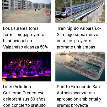
Los Laureles toma
Tren rápido Valparaíso-
forma: megaproyecto
Santiago suma nuevo
habitacional en
impulso: proyecto
Valparaíso alcanza 50%
promete unir ambas
de avance y beneficiará
ciudades en 45 minutos
a 396 familias
Liceo Artístico
Puerto Exterior de San
Guillermo Gronemeyer
Antonio avanza tras
celebrará sus 80 años
aprobación ambiental y
con concierto gratuito
gremio proyecta