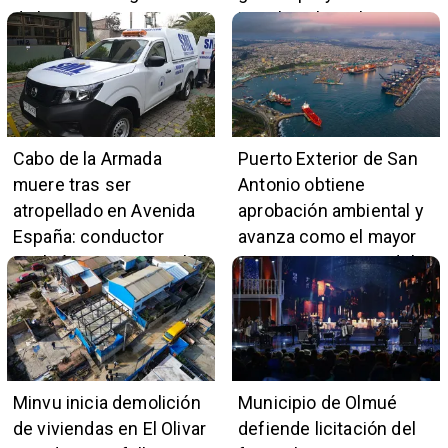
de la Orquesta Marga
impulso al empleo y
Marga
comercio local
Cabo de la Armada
Puerto Exterior de San
muere tras ser
Antonio obtiene
atropellado en Avenida
aprobación ambiental y
España: conductor
avanza como el mayor
también pertenece a la
proyecto portuario del
institución naval
país
Minvu inicia demolición
Municipio de Olmué
de viviendas en El Olivar
defiende licitación del