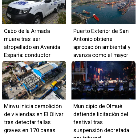
Cabo de la Armada
Puerto Exterior de San
muere tras ser
Antonio obtiene
atropellado en Avenida
aprobación ambiental y
España: conductor
avanza como el mayor
también pertenece a la
proyecto portuario del
institución naval
país
Minvu inicia demolición
Municipio de Olmué
de viviendas en El Olivar
defiende licitación del
tras detectar fallas
festival tras
graves en 170 casas
suspensión decretada