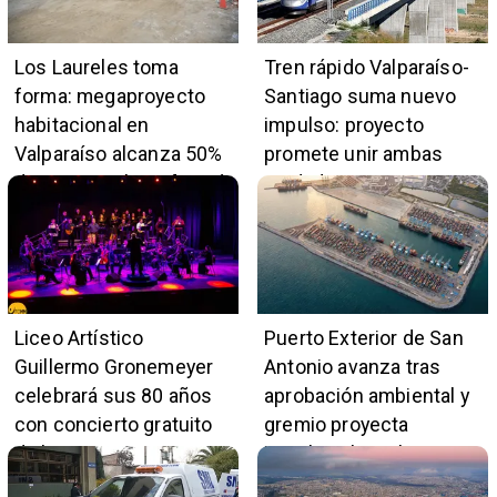
Los Laureles toma
Tren rápido Valparaíso-
forma: megaproyecto
Santiago suma nuevo
habitacional en
impulso: proyecto
Valparaíso alcanza 50%
promete unir ambas
de avance y beneficiará
ciudades en 45 minutos
a 396 familias
Liceo Artístico
Puerto Exterior de San
Guillermo Gronemeyer
Antonio avanza tras
celebrará sus 80 años
aprobación ambiental y
con concierto gratuito
gremio proyecta
de la Orquesta Marga
impulso al empleo y
Marga
comercio local