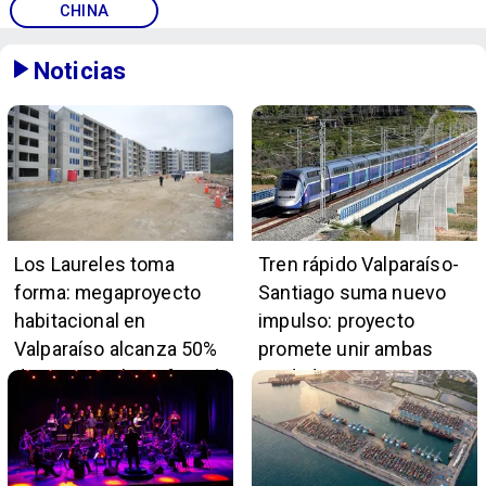
CHINA
Noticias
Los Laureles toma
Tren rápido Valparaíso-
forma: megaproyecto
Santiago suma nuevo
habitacional en
impulso: proyecto
Valparaíso alcanza 50%
promete unir ambas
de avance y beneficiará
ciudades en 45 minutos
a 396 familias