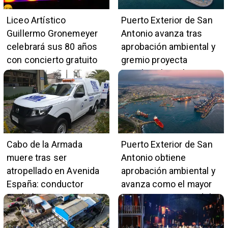
Liceo Artístico
Puerto Exterior de San
Guillermo Gronemeyer
Antonio avanza tras
celebrará sus 80 años
aprobación ambiental y
con concierto gratuito
gremio proyecta
de la Orquesta Marga
impulso al empleo y
Marga
comercio local
Cabo de la Armada
Puerto Exterior de San
muere tras ser
Antonio obtiene
atropellado en Avenida
aprobación ambiental y
España: conductor
avanza como el mayor
también pertenece a la
proyecto portuario del
institución naval
país