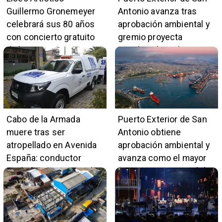
Guillermo Gronemeyer
Antonio avanza tras
celebrará sus 80 años
aprobación ambiental y
con concierto gratuito
gremio proyecta
de la Orquesta Marga
impulso al empleo y
Marga
comercio local
Cabo de la Armada
Puerto Exterior de San
muere tras ser
Antonio obtiene
atropellado en Avenida
aprobación ambiental y
España: conductor
avanza como el mayor
también pertenece a la
proyecto portuario del
institución naval
país