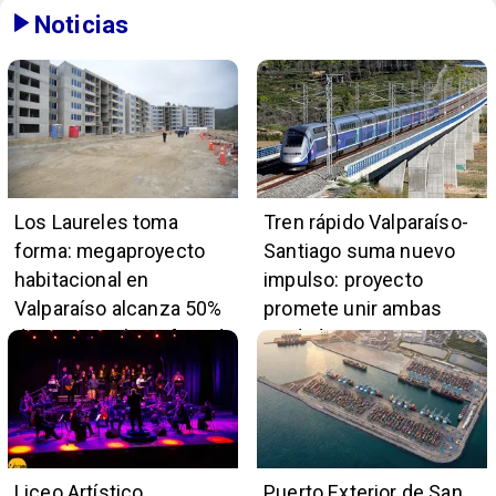
Noticias
Los Laureles toma
Tren rápido Valparaíso-
forma: megaproyecto
Santiago suma nuevo
habitacional en
impulso: proyecto
Valparaíso alcanza 50%
promete unir ambas
de avance y beneficiará
ciudades en 45 minutos
a 396 familias
Liceo Artístico
Puerto Exterior de San