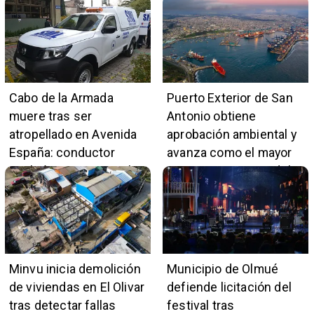
Marga
comercio local
Cabo de la Armada
Puerto Exterior de San
muere tras ser
Antonio obtiene
atropellado en Avenida
aprobación ambiental y
España: conductor
avanza como el mayor
también pertenece a la
proyecto portuario del
institución naval
país
Minvu inicia demolición
Municipio de Olmué
de viviendas en El Olivar
defiende licitación del
tras detectar fallas
festival tras