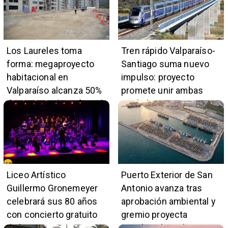
Los Laureles toma
Tren rápido Valparaíso-
forma: megaproyecto
Santiago suma nuevo
habitacional en
impulso: proyecto
Valparaíso alcanza 50%
promete unir ambas
de avance y beneficiará
ciudades en 45 minutos
a 396 familias
Liceo Artístico
Puerto Exterior de San
Guillermo Gronemeyer
Antonio avanza tras
celebrará sus 80 años
aprobación ambiental y
con concierto gratuito
gremio proyecta
de la Orquesta Marga
impulso al empleo y