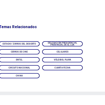
Temas Relacionados
DELEGACIÓN PRESIDENCIAL
ESTADIO 'ZORROS DEL DESIERTO
PROVINCIAL DE EL LOA
CERROS DE CINE
CELULARES
ENTEL
VÓLEIBOL PLAYA
CIRCUITO NACIONAL
CUARTA FECHA
CHINA