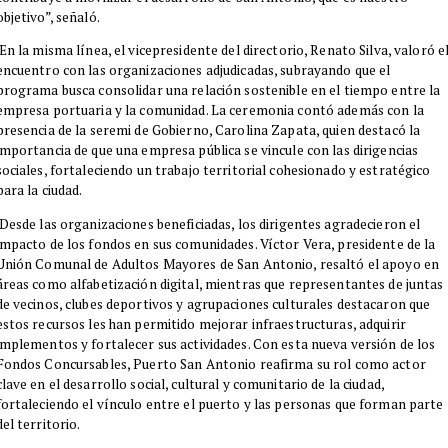
objetivo”, señaló.
En la misma línea, el vicepresidente del directorio, Renato Silva, valoró e
encuentro con las organizaciones adjudicadas, subrayando que el
programa busca consolidar una relación sostenible en el tiempo entre la
empresa portuaria y la comunidad. La ceremonia contó además con la
presencia de la seremi de Gobierno, Carolina Zapata, quien destacó la
importancia de que una empresa pública se vincule con las dirigencias
sociales, fortaleciendo un trabajo territorial cohesionado y estratégico
para la ciudad.
Desde las organizaciones beneficiadas, los dirigentes agradecieron el
impacto de los fondos en sus comunidades. Víctor Vera, presidente de la
Unión Comunal de Adultos Mayores de San Antonio, resaltó el apoyo en
áreas como alfabetización digital, mientras que representantes de juntas
de vecinos, clubes deportivos y agrupaciones culturales destacaron que
estos recursos les han permitido mejorar infraestructuras, adquirir
implementos y fortalecer sus actividades. Con esta nueva versión de los
Fondos Concursables, Puerto San Antonio reafirma su rol como actor
clave en el desarrollo social, cultural y comunitario de la ciudad,
fortaleciendo el vínculo entre el puerto y las personas que forman parte
del territorio.