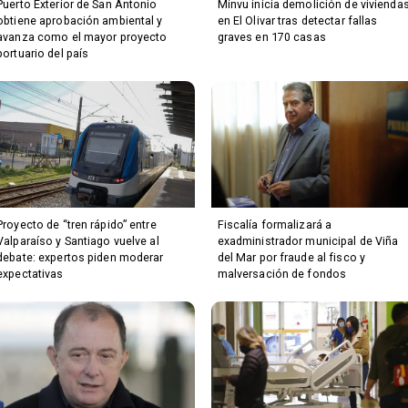
Puerto Exterior de San Antonio
Minvu inicia demolición de vivienda
obtiene aprobación ambiental y
en El Olivar tras detectar fallas
avanza como el mayor proyecto
graves en 170 casas
portuario del país
Proyecto de “tren rápido” entre
Fiscalía formalizará a
Valparaíso y Santiago vuelve al
exadministrador municipal de Viña
debate: expertos piden moderar
del Mar por fraude al fisco y
expectativas
malversación de fondos