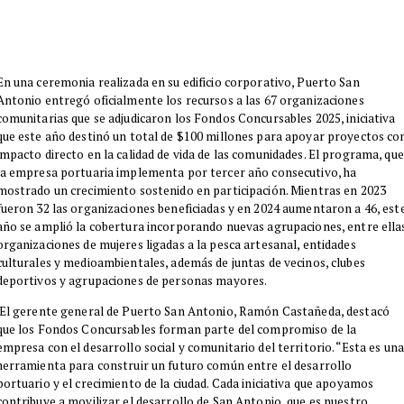
​En una ceremonia realizada en su edificio corporativo, Puerto San
Antonio entregó oficialmente los recursos a las 67 organizaciones
comunitarias que se adjudicaron los Fondos Concursables 2025, iniciativa
que este año destinó un total de $100 millones para apoyar proyectos co
impacto directo en la calidad de vida de las comunidades. El programa, que
la empresa portuaria implementa por tercer año consecutivo, ha
mostrado un crecimiento sostenido en participación. Mientras en 2023
fueron 32 las organizaciones beneficiadas y en 2024 aumentaron a 46, est
año se amplió la cobertura incorporando nuevas agrupaciones, entre ella
organizaciones de mujeres ligadas a la pesca artesanal, entidades
culturales y medioambientales, además de juntas de vecinos, clubes
deportivos y agrupaciones de personas mayores.
El gerente general de Puerto San Antonio, Ramón Castañeda, destacó
que los Fondos Concursables forman parte del compromiso de la
empresa con el desarrollo social y comunitario del territorio. “Esta es una
herramienta para construir un futuro común entre el desarrollo
portuario y el crecimiento de la ciudad. Cada iniciativa que apoyamos
contribuye a movilizar el desarrollo de San Antonio, que es nuestro