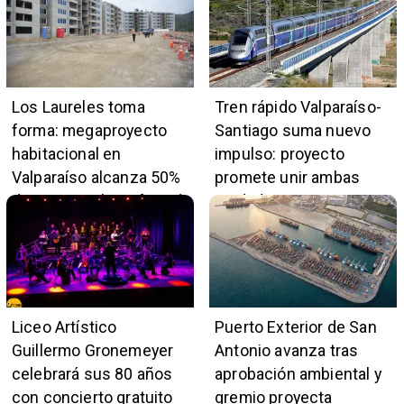
Los Laureles toma
Tren rápido Valparaíso-
forma: megaproyecto
Santiago suma nuevo
habitacional en
impulso: proyecto
Valparaíso alcanza 50%
promete unir ambas
de avance y beneficiará
ciudades en 45 minutos
a 396 familias
Liceo Artístico
Puerto Exterior de San
Guillermo Gronemeyer
Antonio avanza tras
celebrará sus 80 años
aprobación ambiental y
con concierto gratuito
gremio proyecta