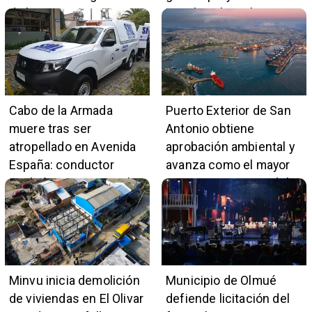
de la Orquesta Marga
impulso al empleo y
Marga
comercio local
Cabo de la Armada
Puerto Exterior de San
muere tras ser
Antonio obtiene
atropellado en Avenida
aprobación ambiental y
España: conductor
avanza como el mayor
también pertenece a la
proyecto portuario del
institución naval
país
Minvu inicia demolición
Municipio de Olmué
de viviendas en El Olivar
defiende licitación del