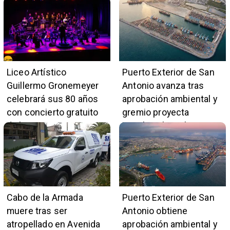
de avance y beneficiará
ciudades en 45 minutos
a 396 familias
Liceo Artístico
Puerto Exterior de San
Guillermo Gronemeyer
Antonio avanza tras
celebrará sus 80 años
aprobación ambiental y
con concierto gratuito
gremio proyecta
de la Orquesta Marga
impulso al empleo y
Marga
comercio local
Cabo de la Armada
Puerto Exterior de San
muere tras ser
Antonio obtiene
atropellado en Avenida
aprobación ambiental y