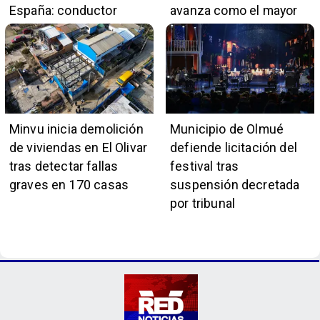
España: conductor
avanza como el mayor
también pertenece a la
proyecto portuario del
institución naval
país
Minvu inicia demolición
Municipio de Olmué
de viviendas en El Olivar
defiende licitación del
tras detectar fallas
festival tras
graves en 170 casas
suspensión decretada
por tribunal