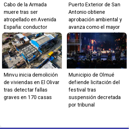
Cabo de la Armada
Puerto Exterior de San
muere tras ser
Antonio obtiene
atropellado en Avenida
aprobación ambiental y
España: conductor
avanza como el mayor
también pertenece a la
proyecto portuario del
institución naval
país
Minvu inicia demolición
Municipio de Olmué
de viviendas en El Olivar
defiende licitación del
tras detectar fallas
festival tras
graves en 170 casas
suspensión decretada
por tribunal