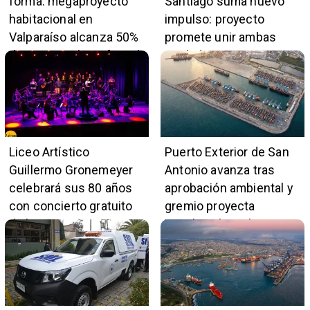
forma: megaproyecto
Santiago suma nuevo
habitacional en
impulso: proyecto
Valparaíso alcanza 50%
promete unir ambas
de avance y beneficiará
ciudades en 45 minutos
a 396 familias
Liceo Artístico
Puerto Exterior de San
Guillermo Gronemeyer
Antonio avanza tras
celebrará sus 80 años
aprobación ambiental y
con concierto gratuito
gremio proyecta
de la Orquesta Marga
impulso al empleo y
Marga
comercio local