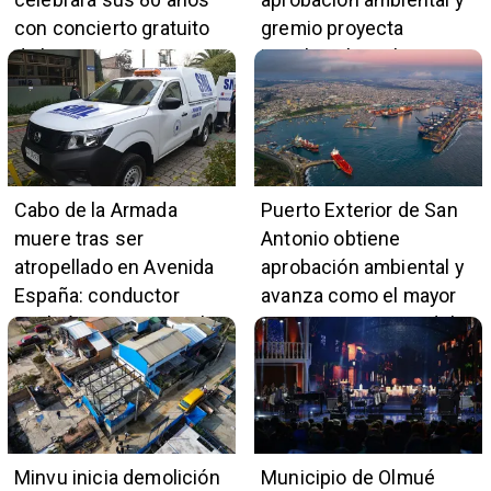
con concierto gratuito
gremio proyecta
de la Orquesta Marga
impulso al empleo y
Marga
comercio local
Cabo de la Armada
Puerto Exterior de San
muere tras ser
Antonio obtiene
atropellado en Avenida
aprobación ambiental y
España: conductor
avanza como el mayor
también pertenece a la
proyecto portuario del
institución naval
país
Minvu inicia demolición
Municipio de Olmué