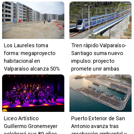
Los Laureles toma
Tren rápido Valparaíso-
forma: megaproyecto
Santiago suma nuevo
habitacional en
impulso: proyecto
Valparaíso alcanza 50%
promete unir ambas
de avance y beneficiará
ciudades en 45 minutos
a 396 familias
Liceo Artístico
Puerto Exterior de San
Guillermo Gronemeyer
Antonio avanza tras
celebrará sus 80 años
aprobación ambiental y