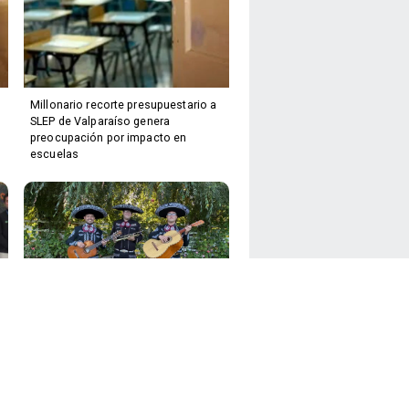
Millonario recorte presupuestario a
SLEP de Valparaíso genera
preocupación por impacto en
escuelas
Mañana sábado El Quisco celebrará
el Día de la Madre con show musical
y artistas invitados