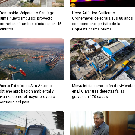
Tren rápido Valparaíso-Santiago
Liceo Artístico Guillermo
suma nuevo impulso: proyecto
Gronemeyer celebrará sus 80 años
promete unir ambas ciudades en 45
con concierto gratuito de la
minutos
Orquesta Marga Marga
Puerto Exterior de San Antonio
Minvu inicia demolición de vivienda
obtiene aprobación ambiental y
en El Olivar tras detectar fallas
avanza como el mayor proyecto
graves en 170 casas
portuario del país