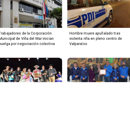
Trabajadores de la Corporación
Hombre muere apuñalado tras
Municipal de Viña del Mar inician
violenta riña en pleno centro de
huelga por negociación colectiva
Valparaíso
Lo Abarca vibró con el Campeonato
Puerto San Antonio obtiene
Regional de Cueca 2026
histórica certificación ACHS y
marca precedente en seguridad
laboral