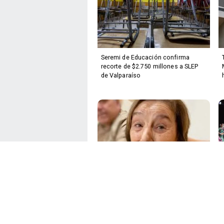
Seremi de Educación confirma
recorte de $2.750 millones a SLEP
de Valparaíso
Familia de María Ercira cuestiona
hallazgo tardío de evidencia a dos
años de su desaparición en
Limache