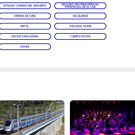
DELEGACIÓN PRESIDENCIAL
ESTADIO 'ZORROS DEL DESIERTO
PROVINCIAL DE EL LOA
CERROS DE CINE
CELULARES
ENTEL
VÓLEIBOL PLAYA
CIRCUITO NACIONAL
CUARTA FECHA
CHINA