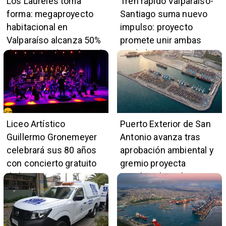
Los Laureles toma
Tren rápido Valparaíso-
forma: megaproyecto
Santiago suma nuevo
habitacional en
impulso: proyecto
Valparaíso alcanza 50%
promete unir ambas
de avance y beneficiará
ciudades en 45 minutos
a 396 familias
Liceo Artístico
Puerto Exterior de San
Guillermo Gronemeyer
Antonio avanza tras
celebrará sus 80 años
aprobación ambiental y
con concierto gratuito
gremio proyecta
de la Orquesta Marga
impulso al empleo y
Marga
comercio local