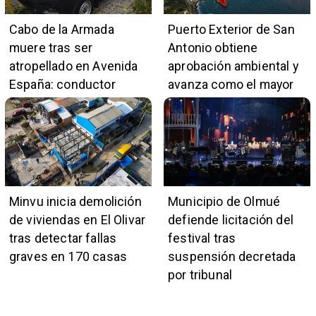
Cabo de la Armada
Puerto Exterior de San
muere tras ser
Antonio obtiene
atropellado en Avenida
aprobación ambiental y
España: conductor
avanza como el mayor
también pertenece a la
proyecto portuario del
institución naval
país
Minvu inicia demolición
Municipio de Olmué
de viviendas en El Olivar
defiende licitación del
tras detectar fallas
festival tras
graves en 170 casas
suspensión decretada
por tribunal