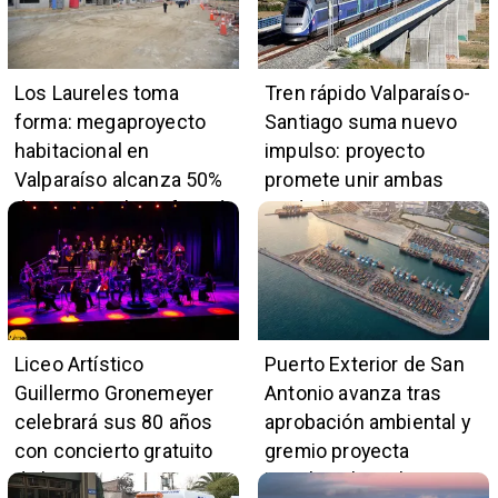
Los Laureles toma
Tren rápido Valparaíso-
forma: megaproyecto
Santiago suma nuevo
habitacional en
impulso: proyecto
Valparaíso alcanza 50%
promete unir ambas
de avance y beneficiará
ciudades en 45 minutos
a 396 familias
Liceo Artístico
Puerto Exterior de San
Guillermo Gronemeyer
Antonio avanza tras
celebrará sus 80 años
aprobación ambiental y
con concierto gratuito
gremio proyecta
de la Orquesta Marga
impulso al empleo y