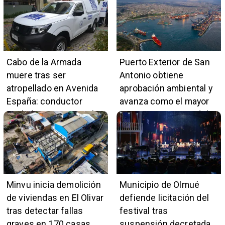
Marga
comercio local
Cabo de la Armada
Puerto Exterior de San
muere tras ser
Antonio obtiene
atropellado en Avenida
aprobación ambiental y
España: conductor
avanza como el mayor
también pertenece a la
proyecto portuario del
institución naval
país
Minvu inicia demolición
Municipio de Olmué
de viviendas en El Olivar
defiende licitación del
tras detectar fallas
festival tras
graves en 170 casas
suspensión decretada