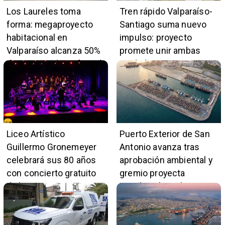
Los Laureles toma
Tren rápido Valparaíso-
forma: megaproyecto
Santiago suma nuevo
habitacional en
impulso: proyecto
Valparaíso alcanza 50%
promete unir ambas
de avance y beneficiará
ciudades en 45 minutos
a 396 familias
Liceo Artístico
Puerto Exterior de San
Guillermo Gronemeyer
Antonio avanza tras
celebrará sus 80 años
aprobación ambiental y
con concierto gratuito
gremio proyecta
de la Orquesta Marga
impulso al empleo y
Marga
comercio local