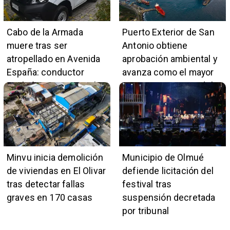
Cabo de la Armada
Puerto Exterior de San
muere tras ser
Antonio obtiene
atropellado en Avenida
aprobación ambiental y
España: conductor
avanza como el mayor
también pertenece a la
proyecto portuario del
institución naval
país
Minvu inicia demolición
Municipio de Olmué
de viviendas en El Olivar
defiende licitación del
tras detectar fallas
festival tras
graves en 170 casas
suspensión decretada
por tribunal