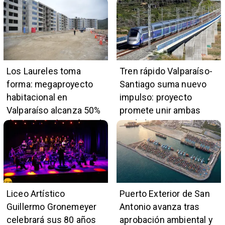
Los Laureles toma
Tren rápido Valparaíso-
forma: megaproyecto
Santiago suma nuevo
habitacional en
impulso: proyecto
Valparaíso alcanza 50%
promete unir ambas
de avance y beneficiará
ciudades en 45 minutos
a 396 familias
Liceo Artístico
Puerto Exterior de San
Guillermo Gronemeyer
Antonio avanza tras
celebrará sus 80 años
aprobación ambiental y