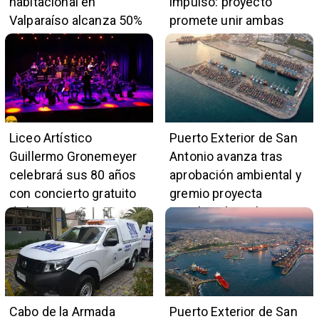
habitacional en
impulso: proyecto
Valparaíso alcanza 50%
promete unir ambas
de avance y beneficiará
ciudades en 45 minutos
a 396 familias
Liceo Artístico
Puerto Exterior de San
Guillermo Gronemeyer
Antonio avanza tras
celebrará sus 80 años
aprobación ambiental y
con concierto gratuito
gremio proyecta
de la Orquesta Marga
impulso al empleo y
Marga
comercio local
Cabo de la Armada
Puerto Exterior de San