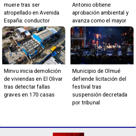
muere tras ser
Antonio obtiene
atropellado en Avenida
aprobación ambiental y
España: conductor
avanza como el mayor
también pertenece a la
proyecto portuario del
institución naval
país
Minvu inicia demolición
Municipio de Olmué
de viviendas en El Olivar
defiende licitación del
tras detectar fallas
festival tras
graves en 170 casas
suspensión decretada
por tribunal