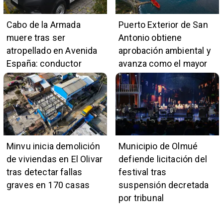
Cabo de la Armada
Puerto Exterior de San
muere tras ser
Antonio obtiene
atropellado en Avenida
aprobación ambiental y
España: conductor
avanza como el mayor
también pertenece a la
proyecto portuario del
institución naval
país
Minvu inicia demolición
Municipio de Olmué
de viviendas en El Olivar
defiende licitación del
tras detectar fallas
festival tras
graves en 170 casas
suspensión decretada
por tribunal