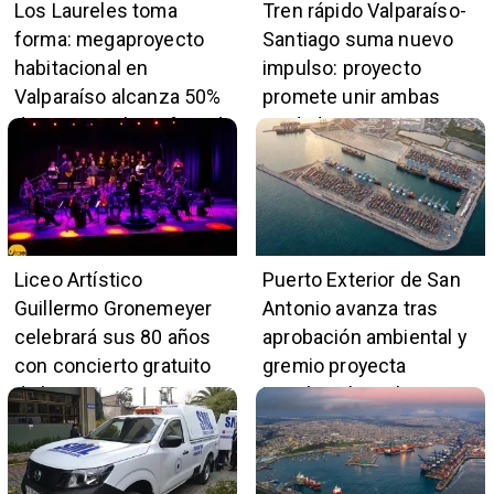
Los Laureles toma
Tren rápido Valparaíso-
forma: megaproyecto
Santiago suma nuevo
habitacional en
impulso: proyecto
Valparaíso alcanza 50%
promete unir ambas
de avance y beneficiará
ciudades en 45 minutos
a 396 familias
Liceo Artístico
Puerto Exterior de San
Guillermo Gronemeyer
Antonio avanza tras
celebrará sus 80 años
aprobación ambiental y
con concierto gratuito
gremio proyecta
de la Orquesta Marga
impulso al empleo y
Marga
comercio local