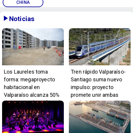
CHINA
Noticias
Los Laureles toma
Tren rápido Valparaíso-
forma: megaproyecto
Santiago suma nuevo
habitacional en
impulso: proyecto
Valparaíso alcanza 50%
promete unir ambas
de avance y beneficiará
ciudades en 45 minutos
a 396 familias