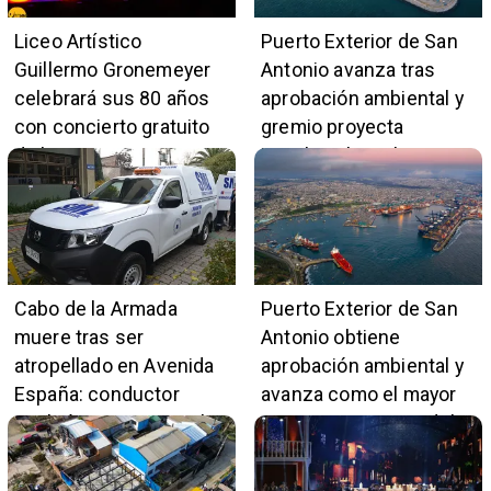
Liceo Artístico
Puerto Exterior de San
Guillermo Gronemeyer
Antonio avanza tras
celebrará sus 80 años
aprobación ambiental y
con concierto gratuito
gremio proyecta
de la Orquesta Marga
impulso al empleo y
Marga
comercio local
Cabo de la Armada
Puerto Exterior de San
muere tras ser
Antonio obtiene
atropellado en Avenida
aprobación ambiental y
España: conductor
avanza como el mayor
también pertenece a la
proyecto portuario del
institución naval
país