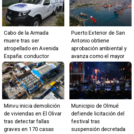
Cabo de la Armada
Puerto Exterior de San
muere tras ser
Antonio obtiene
atropellado en Avenida
aprobación ambiental y
España: conductor
avanza como el mayor
también pertenece a la
proyecto portuario del
institución naval
país
Minvu inicia demolición
Municipio de Olmué
de viviendas en El Olivar
defiende licitación del
tras detectar fallas
festival tras
graves en 170 casas
suspensión decretada