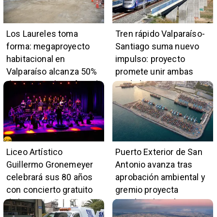
Los Laureles toma
Tren rápido Valparaíso-
forma: megaproyecto
Santiago suma nuevo
habitacional en
impulso: proyecto
Valparaíso alcanza 50%
promete unir ambas
de avance y beneficiará
ciudades en 45 minutos
a 396 familias
Liceo Artístico
Puerto Exterior de San
Guillermo Gronemeyer
Antonio avanza tras
celebrará sus 80 años
aprobación ambiental y
con concierto gratuito
gremio proyecta
de la Orquesta Marga
impulso al empleo y
Marga
comercio local