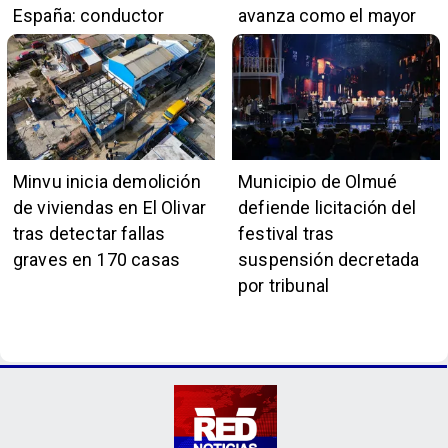
España: conductor
avanza como el mayor
también pertenece a la
proyecto portuario del
institución naval
país
Minvu inicia demolición
Municipio de Olmué
de viviendas en El Olivar
defiende licitación del
tras detectar fallas
festival tras
graves en 170 casas
suspensión decretada
por tribunal