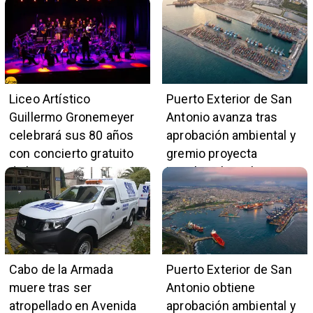
de avance y beneficiará
ciudades en 45 minutos
a 396 familias
Liceo Artístico
Puerto Exterior de San
Guillermo Gronemeyer
Antonio avanza tras
celebrará sus 80 años
aprobación ambiental y
con concierto gratuito
gremio proyecta
de la Orquesta Marga
impulso al empleo y
Marga
comercio local
Cabo de la Armada
Puerto Exterior de San
muere tras ser
Antonio obtiene
atropellado en Avenida
aprobación ambiental y