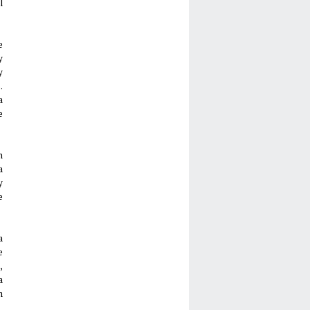
l
e
y
y
.
a
e
n
a
y
e
a
e
,
a
n