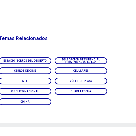
Temas Relacionados
DELEGACIÓN PRESIDENCIAL
ESTADIO 'ZORROS DEL DESIERTO
PROVINCIAL DE EL LOA
CERROS DE CINE
CELULARES
ENTEL
VÓLEIBOL PLAYA
CIRCUITO NACIONAL
CUARTA FECHA
CHINA