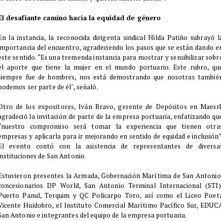
El desafiante camino hacia la equidad de género
En la instancia, la reconocida dirigenta sindical Hilda Patiño subrayó l
importancia del encuentro, agradeciendo los pasos que se están dando e
este sentido. “Es una tremenda instancia para mostrar y sensibilizar sobr
el aporte que tiene la mujer en el mundo portuario. Este rubro, qu
siempre fue de hombres, nos está demostrando que nosotras tambié
podemos ser parte de él", señaló.
Otro de los expositores, Iván Bravo, gerente de Depósitos en Maesr
agradeció la invitación de parte de la empresa portuaria, enfatizando qu
“nuestro compromiso será tomar la experiencia que tienen otra
empresas y aplicarla para ir mejorando en sentido de equidad e inclusión”
El evento contó con la asistencia de representantes de diversa
instituciones de San Antonio.
Estuvieron presentes la Armada, Gobernación Marítima de San Antonio
concesionarios DP World, San Antonio Terminal Internacional (STI)
Puerto Panul, Terquim y QC Policarpo Toro, así como el Liceo Poet
Vicente Huidobro, el Instituto Comercial Marítimo Pacífico Sur, EDUC
San Antonio e integrantes del equipo de la empresa portuaria.