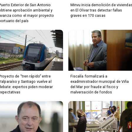
Puerto Exterior de San Antonio
Minvu inicia demolición de vivienda
obtiene aprobación ambiental y
en El Olivar tras detectar fallas
avanza como el mayor proyecto
graves en 170 casas
portuario del país
Proyecto de “tren rápido” entre
Fiscalía formalizará a
Valparaíso y Santiago vuelve al
exadministrador municipal de Viña
debate: expertos piden moderar
del Mar por fraude al fisco y
expectativas
malversación de fondos