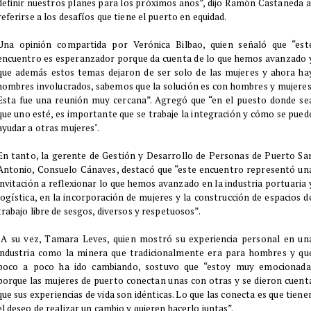
definir nuestros planes para los próximos años”, dijo Ramón Castañeda a
referirse a los desafíos que tiene el puerto en equidad.
Una opinión compartida por Verónica Bilbao, quien señaló que “est
encuentro es esperanzador porque da cuenta de lo que hemos avanzado 
que además estos temas dejaron de ser solo de las mujeres y ahora ha
hombres involucrados, sabemos que la solución es con hombres y mujeres
Esta fue una reunión muy cercana”. Agregó que “en el puesto donde se
que uno esté, es importante que se trabaje la integración y cómo se pued
ayudar a otras mujeres".
En tanto, la gerente de Gestión y Desarrollo de Personas de Puerto Sa
Antonio, Consuelo Cánaves, destacó que “este encuentro representó un
invitación a reflexionar lo que hemos avanzado en la industria portuaria 
logística, en la incorporación de mujeres y la construcción de espacios d
trabajo libre de sesgos, diversos y respetuosos”.
A su vez, Tamara Leves, quien mostró su experiencia personal en un
industria como la minera que tradicionalmente era para hombres y qu
poco a poco ha ido cambiando, sostuvo que “estoy muy emocionada
porque las mujeres de puerto conectan unas con otras y se dieron cuent
que sus experiencias de vida son idénticas. Lo que las conecta es que tiene
el deseo de realizar un cambio y quieren hacerlo juntas”.