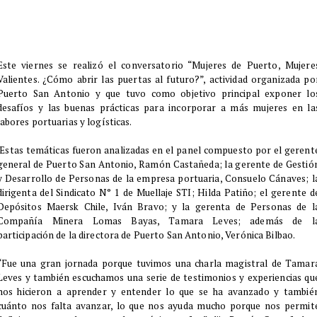
​Este viernes se realizó el conversatorio “Mujeres de Puerto, Mujere
Valientes. ¿Cómo abrir las puertas al futuro?”, actividad organizada po
Puerto San Antonio y que tuvo como objetivo principal exponer lo
desafíos y las buenas prácticas para incorporar a más mujeres en la
labores portuarias y logísticas.
Estas temáticas fueron analizadas en el panel compuesto por el gerent
general de Puerto San Antonio, Ramón Castañeda; la gerente de Gestió
y Desarrollo de Personas de la empresa portuaria, Consuelo Cánaves; l
dirigenta del Sindicato N° 1 de Muellaje STI; Hilda Patiño; el gerente d
Depósitos Maersk Chile, Iván Bravo; y la gerenta de Personas de l
Compañía Minera Lomas Bayas, Tamara Leves; además de l
participación de la directora de Puerto San Antonio, Verónica Bilbao.
“Fue una gran jornada porque tuvimos una charla magistral de Tamar
Leves y también escuchamos una serie de testimonios y experiencias qu
nos hicieron a aprender y entender lo que se ha avanzado y tambié
cuánto nos falta avanzar, lo que nos ayuda mucho porque nos permit