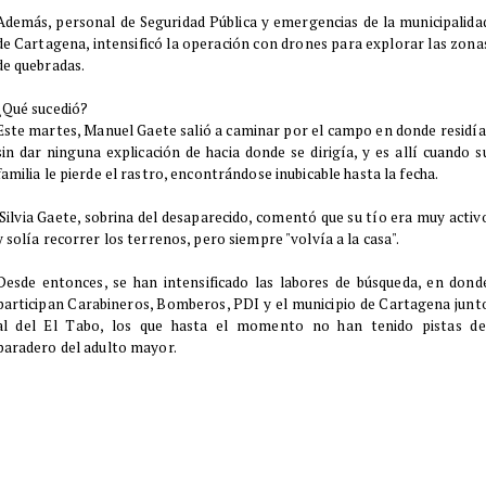
​Además, personal de Seguridad Pública y emergencias de la municipalida
de Cartagena, intensificó la operación con drones para explorar las zona
de quebradas.
¿Qué sucedió?
Este martes, Manuel Gaete salió a caminar por el campo en donde residía
sin dar ninguna explicación de hacia donde se dirigía, y es allí cuando s
familia le pierde el rastro, encontrándose inubicable hasta la fecha.
Silvia Gaete, sobrina del desaparecido, comentó que su tío era muy activ
y solía recorrer los terrenos, pero siempre "volvía a la casa".
Desde entonces, se han intensificado las labores de búsqueda, en dond
participan Carabineros, Bomberos, PDI y el municipio de Cartagena junt
al del El Tabo, los que hasta el momento no han tenido pistas de
paradero del adulto mayor.