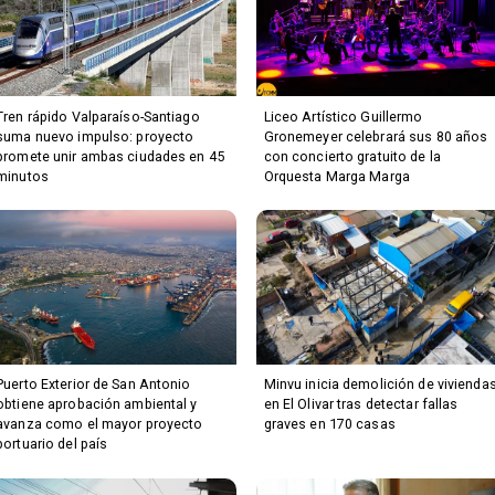
Tren rápido Valparaíso-Santiago
Liceo Artístico Guillermo
suma nuevo impulso: proyecto
Gronemeyer celebrará sus 80 años
promete unir ambas ciudades en 45
con concierto gratuito de la
minutos
Orquesta Marga Marga
Puerto Exterior de San Antonio
Minvu inicia demolición de vivienda
obtiene aprobación ambiental y
en El Olivar tras detectar fallas
avanza como el mayor proyecto
graves en 170 casas
portuario del país