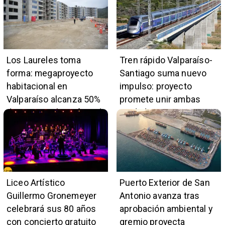
Los Laureles toma
Tren rápido Valparaíso-
forma: megaproyecto
Santiago suma nuevo
habitacional en
impulso: proyecto
Valparaíso alcanza 50%
promete unir ambas
de avance y beneficiará
ciudades en 45 minutos
a 396 familias
Liceo Artístico
Puerto Exterior de San
Guillermo Gronemeyer
Antonio avanza tras
celebrará sus 80 años
aprobación ambiental y
con concierto gratuito
gremio proyecta