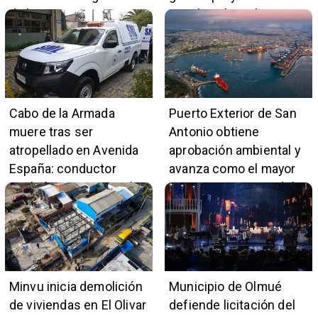
de la Orquesta Marga
impulso al empleo y
Marga
comercio local
Cabo de la Armada
Puerto Exterior de San
muere tras ser
Antonio obtiene
atropellado en Avenida
aprobación ambiental y
España: conductor
avanza como el mayor
también pertenece a la
proyecto portuario del
institución naval
país
Minvu inicia demolición
Municipio de Olmué
de viviendas en El Olivar
defiende licitación del