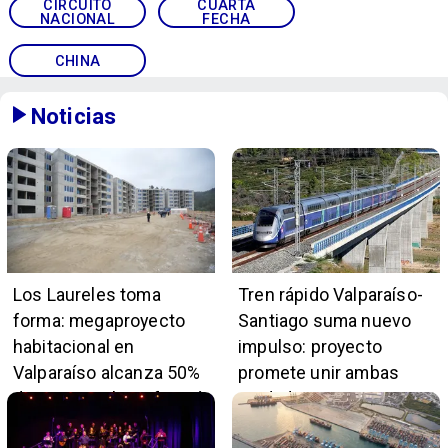
CIRCUITO
CUARTA
NACIONAL
FECHA
CHINA
Noticias
Los Laureles toma
Tren rápido Valparaíso-
forma: megaproyecto
Santiago suma nuevo
habitacional en
impulso: proyecto
Valparaíso alcanza 50%
promete unir ambas
de avance y beneficiará
ciudades en 45 minutos
a 396 familias