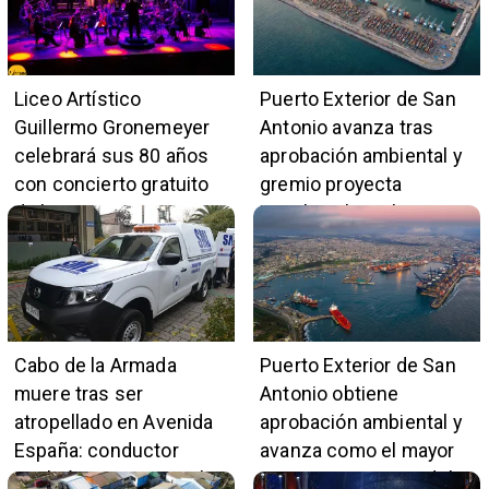
Liceo Artístico
Puerto Exterior de San
Guillermo Gronemeyer
Antonio avanza tras
celebrará sus 80 años
aprobación ambiental y
con concierto gratuito
gremio proyecta
de la Orquesta Marga
impulso al empleo y
Marga
comercio local
Cabo de la Armada
Puerto Exterior de San
muere tras ser
Antonio obtiene
atropellado en Avenida
aprobación ambiental y
España: conductor
avanza como el mayor
también pertenece a la
proyecto portuario del