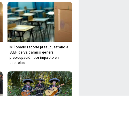
Millonario recorte presupuestario a
SLEP de Valparaíso genera
preocupación por impacto en
escuelas
Mañana sábado El Quisco celebrará
el Día de la Madre con show musical
y artistas invitados