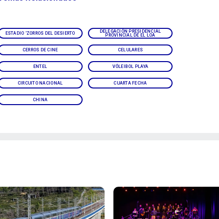
DELEGACIÓN PRESIDENCIAL
ESTADIO 'ZORROS DEL DESIERTO
PROVINCIAL DE EL LOA
CERROS DE CINE
CELULARES
ENTEL
VÓLEIBOL PLAYA
CIRCUITO NACIONAL
CUARTA FECHA
CHINA