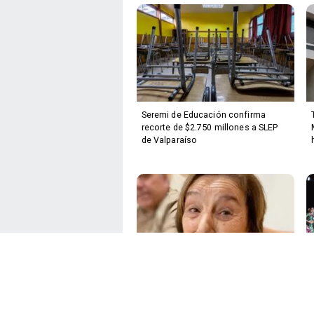
Seremi de Educación confirma
recorte de $2.750 millones a SLEP
de Valparaíso
Familia de María Ercira cuestiona
hallazgo tardío de evidencia a dos
años de su desaparición en