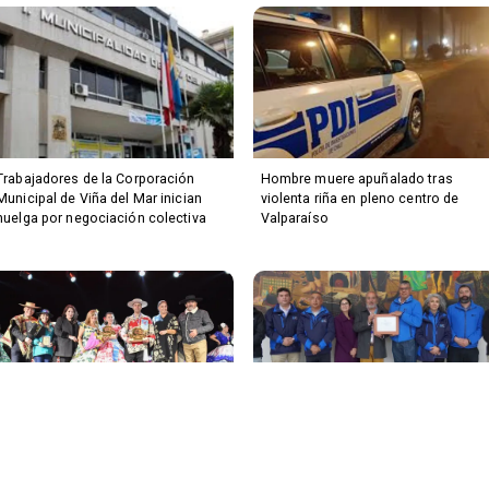
Trabajadores de la Corporación
Hombre muere apuñalado tras
Municipal de Viña del Mar inician
violenta riña en pleno centro de
huelga por negociación colectiva
Valparaíso
Lo Abarca vibró con el Campeonato
Puerto San Antonio obtiene
Regional de Cueca 2026
histórica certificación ACHS y
marca precedente en seguridad