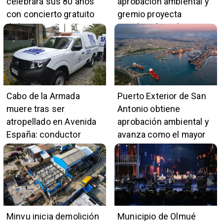
celebrará sus 80 años
aprobación ambiental y
con concierto gratuito
gremio proyecta
de la Orquesta Marga
impulso al empleo y
Marga
comercio local
Cabo de la Armada
Puerto Exterior de San
muere tras ser
Antonio obtiene
atropellado en Avenida
aprobación ambiental y
España: conductor
avanza como el mayor
también pertenece a la
proyecto portuario del
institución naval
país
Minvu inicia demolición
Municipio de Olmué