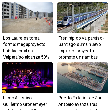
Los Laureles toma
Tren rápido Valparaíso-
forma: megaproyecto
Santiago suma nuevo
habitacional en
impulso: proyecto
Valparaíso alcanza 50%
promete unir ambas
de avance y beneficiará
ciudades en 45 minutos
a 396 familias
Liceo Artístico
Puerto Exterior de San
Guillermo Gronemeyer
Antonio avanza tras