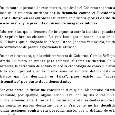
Fue durante la jornada de este martes, que desde el Gobierno salieron a
paso de la situación suscitada por la
denuncia contra el President
Gabriel Boric
-en ese entonces estudiante en práctica-
por el delito d
acoso sexual y la presunta difusión de imágenes íntimas.
Cabe recordar, que la denuncia fue interpuesta ante la justicia el pasado
de septiembre
, no obstante, fue este lunes por la noche - a eso de la
22:00 horas- que el abogado de Jefe de Estado, Jonatan Valenzuela, emiti
un comunicado de prensa exponiendo la situación.
Fue en ese contexto, que la ministra vocera de Gobierno,
Camila Vellejo
ofreció un punto de prensa para referirse al tema en cuestión. En l
instancia, la secretaria de Estado relató la cronología de cómo supiero
de la acción judicial y, en la misma línea del abogado del mandatario
destacó que
“la denuncia es falsa”, pues existe un “acos
sistemático” por parte de la denunciante.
Por otra parte, la titular fue consultada si es que el Mandatario estarí
evaluando, por ejemplo, alguna acción legal por injurias o calumnia
contra la denunciante. Al respecto, sostuvo que “el Presidente -son cosa
que nunca se pueden descartar- pero el Presidente
no ha decidid
tomar acciones contra esta persona
, insisto, por lo delicado de est