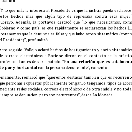
situación”.
“Y lo que más le interesa al Presidente es que la justicia pueda esclarece
estos hechos más que algún tipo de represalia contra esta mujer“
subrayó. Además, la portavoz destacó que “lo que necesitamos, com
Gobierno y como país, es que rápidamente se esclarezcan los hechos [...
sostenemos que la denuncia es falsa y que hubo acoso sistemático (contr
el Presidente)”, profundizó.
Acto seguido, Vallejo aclaró hechos de hostigamiento y envío sistemátic
de correos electrónicos a Boric se dieron en el contexto de la práctic
profesional antes de ser diputado.
“En una relación que es totalment
de par y horizontal
con la persona denunciante”, comentó.
Finalmente, remarcó que “queremos destacar también que es recurrent
que personas expuestas públicamente tengan, o tengamos, tipos de acos
mediante redes sociales, correos electrónicos o de otra índole y no toda
siempre se denuncien, pero son recurrentes”, desde La Moneda.