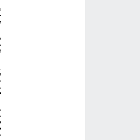
l
e
e
6
s
ó
,
a
n
,
o
a
s
s
o
a