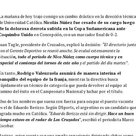
​La mañana de hoy trajo consigo un cambio drástico en la dirección técnica
de Universidad Católica.
Nicolás Núñez fue cesado de su cargo luego
de la dolorosa derrota sufrida en la Copa Sudamericana ante
Coquimbo Unido
en Concepción, con un marcador final de 0-2.
​Juan Tagle, presidente de Cruzados, explicó la decisión:
“El directorio junt
con el Gerente Deportivo se reunió anoche. Se evaluó extensamente la
situació
n, todo el periodo de Nico Núñez como cuerpo técnico y en
especial el comienzo del torneo de este año
y el partido del día martes”
.
En tanto,
Rodrigo Valenzuela asumirá de manera interina el
banquillo del equipo de la franja
, mientras la directiva busca
rápidamente un técnico de categoría que pueda devolver al equipo al
camino del éxito en el Campeonato Nacional y luchar por el título.
Uno de los nombres que suena con fuerza para ocupar el puesto vacante
es el de Eduardo Berizzo. Según DSports, el argentino es un candidato qu
agrada mucho en Católica.
“Eduardo Berizzo está sin dirigir.
Hace un buen
tiempo estuvo en el radar de Los Cruzados"
, escribió el periodista Marco
Escobar.
​Berizzo, quien cuenta con una amplia experiencia dirigiendo clubes como