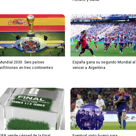
Mundial 2030: Seis países
España gana su segundo Mundial al
anfitriones en tres continentes
vencer a Argentina
FIFA vende césped de la Final
Eventual visto bueno para