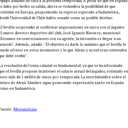
equipo andaluz de cara a la próxima temporada. A pesar de que en España
se daba por hecho su salida, ahora se vislumbra la posibilidad de que
continúe en Europa, posponiendo su regreso esperado a Sudamérica,
donde Universidad de Chile había sonado como su posible destino.
El Sevilla sorprendió al confirmar negociaciones en curso con el jugador.
El nuevo director deportivo del club, José Ignacio Navarro, mencionó:
"Estamos en conversaciones con su agente, la intención es llegar a un
acuerdo". Además, añadió: "El objetivo es darle lo máximo que el Sevilla le
puede ofrecer en estos momentos y lo que Alexis y su entorno entienden
que debe recibir".
La resolución del tema salarial es fundamental, ya que se ha informado
que el Sevilla propone mantener el salario actual del jugador, estimado e
poco más de 1 millón de euros por temporada. La incertidumbre sobre el
futuro de Alexis Sánchez sigue generando expectación tanto en España
como en Sudamérica.
Fuente:
Meganoticias