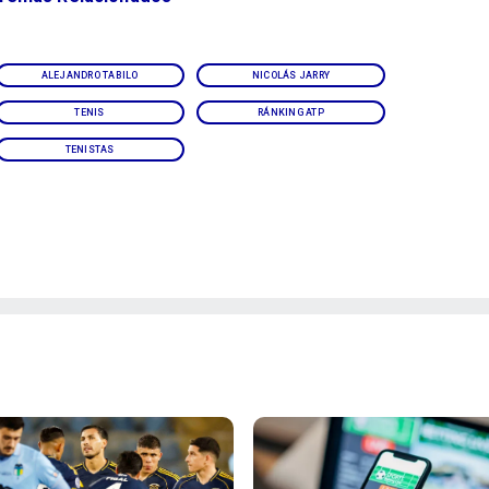
ALEJANDRO TABILO
NICOLÁS JARRY
TENIS
RÁNKING ATP
TENISTAS