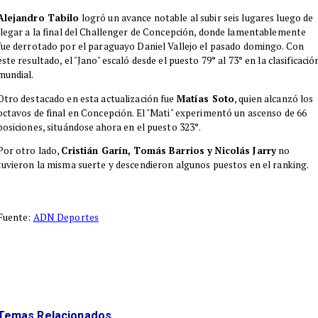
Alejandro Tabilo
logró un avance notable al subir seis lugares luego de
llegar a la final del Challenger de Concepción, donde lamentablemente
fue derrotado por el paraguayo Daniel Vallejo el pasado domingo. Con
este resultado, el "Jano" escaló desde el puesto 79° al 73° en la clasificació
mundial.
Otro destacado en esta actualización fue
Matías Soto
, quien alcanzó los
octavos de final en Concepción. El "Mati" experimentó un ascenso de 66
posiciones, situándose ahora en el puesto 323°.
Por otro lado,
Cristián Garín, Tomás Barrios y Nicolás Jarry
no
tuvieron la misma suerte y descendieron algunos puestos en el ranking.
Fuente:
ADN Deportes
Temas Relacionados