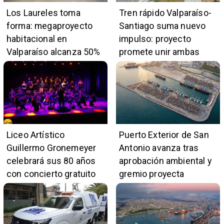
Los Laureles toma
Tren rápido Valparaíso-
forma: megaproyecto
Santiago suma nuevo
habitacional en
impulso: proyecto
Valparaíso alcanza 50%
promete unir ambas
de avance y beneficiará
ciudades en 45 minutos
a 396 familias
Liceo Artístico
Puerto Exterior de San
Guillermo Gronemeyer
Antonio avanza tras
celebrará sus 80 años
aprobación ambiental y
con concierto gratuito
gremio proyecta
de la Orquesta Marga
impulso al empleo y
Marga
comercio local