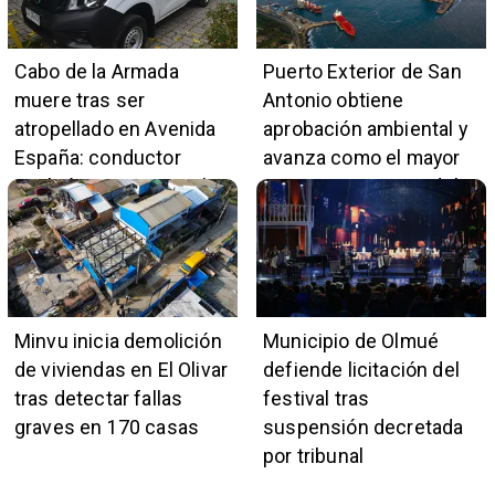
Cabo de la Armada
Puerto Exterior de San
muere tras ser
Antonio obtiene
atropellado en Avenida
aprobación ambiental y
España: conductor
avanza como el mayor
también pertenece a la
proyecto portuario del
institución naval
país
Minvu inicia demolición
Municipio de Olmué
de viviendas en El Olivar
defiende licitación del
tras detectar fallas
festival tras
graves en 170 casas
suspensión decretada
por tribunal