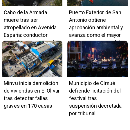
Cabo de la Armada
Puerto Exterior de San
muere tras ser
Antonio obtiene
atropellado en Avenida
aprobación ambiental y
España: conductor
avanza como el mayor
también pertenece a la
proyecto portuario del
institución naval
país
Minvu inicia demolición
Municipio de Olmué
de viviendas en El Olivar
defiende licitación del
tras detectar fallas
festival tras
graves en 170 casas
suspensión decretada
por tribunal