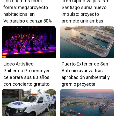
Los Laureles toma
Tren rápido Valparaíso-
forma: megaproyecto
Santiago suma nuevo
habitacional en
impulso: proyecto
Valparaíso alcanza 50%
promete unir ambas
de avance y beneficiará
ciudades en 45 minutos
a 396 familias
Liceo Artístico
Puerto Exterior de San
Guillermo Gronemeyer
Antonio avanza tras
celebrará sus 80 años
aprobación ambiental y
con concierto gratuito
gremio proyecta
de la Orquesta Marga
impulso al empleo y
Marga
comercio local