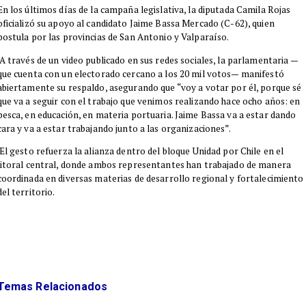
​En los últimos días de la campaña legislativa, la diputada Camila Rojas
oficializó su apoyo al candidato Jaime Bassa Mercado (C-62), quien
postula por las provincias de San Antonio y Valparaíso.
A través de un video publicado en sus redes sociales, la parlamentaria —
que cuenta con un electorado cercano a los 20 mil votos— manifestó
abiertamente su respaldo, asegurando que “voy a votar por él, porque sé
que va a seguir con el trabajo que venimos realizando hace ocho años: en
pesca, en educación, en materia portuaria. Jaime Bassa va a estar dando
cara y va a estar trabajando junto a las organizaciones”.
El gesto refuerza la alianza dentro del bloque Unidad por Chile en el
litoral central, donde ambos representantes han trabajado de manera
coordinada en diversas materias de desarrollo regional y fortalecimiento
del territorio.
Temas Relacionados