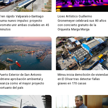
Tren rápido Valparaíso-Santiago
Liceo Artístico Guillermo
suma nuevo impulso: proyecto
Gronemeyer celebrará sus 80 años
promete unir ambas ciudades en 45
con concierto gratuito de la
minutos
Orquesta Marga Marga
Puerto Exterior de San Antonio
Minvu inicia demolición de vivienda
obtiene aprobación ambiental y
en El Olivar tras detectar fallas
avanza como el mayor proyecto
graves en 170 casas
portuario del país