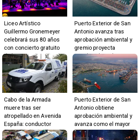
Liceo Artístico
Puerto Exterior de San
Guillermo Gronemeyer
Antonio avanza tras
celebrará sus 80 años
aprobación ambiental y
con concierto gratuito
gremio proyecta
de la Orquesta Marga
impulso al empleo y
Marga
comercio local
Cabo de la Armada
Puerto Exterior de San
muere tras ser
Antonio obtiene
atropellado en Avenida
aprobación ambiental y
España: conductor
avanza como el mayor
también pertenece a la
proyecto portuario del