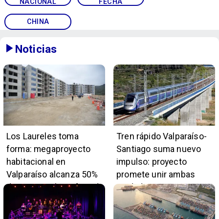
NACIONAL
FECHA
CHINA
Noticias
Los Laureles toma
Tren rápido Valparaíso-
forma: megaproyecto
Santiago suma nuevo
habitacional en
impulso: proyecto
Valparaíso alcanza 50%
promete unir ambas
de avance y beneficiará
ciudades en 45 minutos
a 396 familias