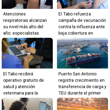
Atenciones
El Tabo refuerza
respiratorias alcanzan
campaña de vacunación
su nivel más alto del
contra la influenza ante
año: especialistas
baja cobertura en
explican por qué aún es
grupos de riesgo
tiempo de vacunarse
El Tabo recibirá
Puerto San Antonio
operativo gratuito de
registra crecimiento en
salud y atención
transferencia de carga y
veterinaria para la
TEU durante el primer
comunidad
cuatrimestre de 2026