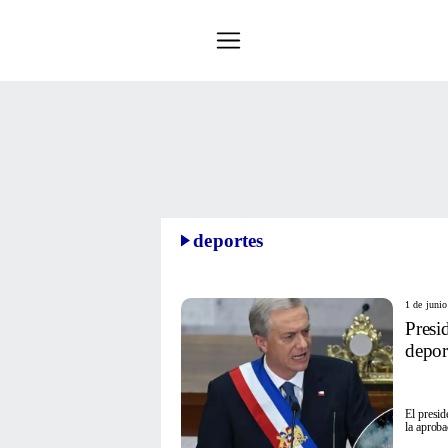
deportes
1 de juni
Presi
depor
El presid
la aprob