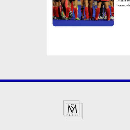
María Je
torneo d