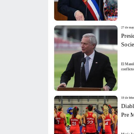
27 de may
Presi
Soci
El Manda
conflicto
19 de febr
Diabl
Pre M