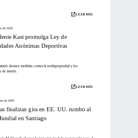
LEER MÁS
o de 2026
dente Kast promulga Ley de
edades Anónimas Deportivas
tario destaca medidas contra la multipropiedad y los
s de interés.
LEER MÁS
ero de 2026
as finalizan gira en EE. UU. rumbo al
undial en Santiago