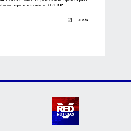
sús Maldonado destaca la importancia de la preparación para el
e hockey césped en entrevista con ADN TOP.
LEER MÁS