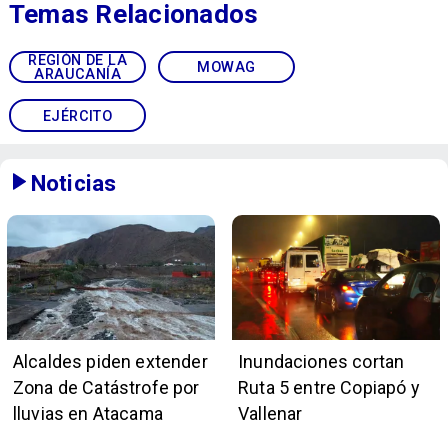
Temas Relacionados
REGIÓN DE LA
MOWAG
ARAUCANÍA
EJÉRCITO
Noticias
Alcaldes piden extender
Inundaciones cortan
Zona de Catástrofe por
Ruta 5 entre Copiapó y
lluvias en Atacama
Vallenar