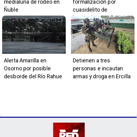
medialuna de rodeo en
formalización por
Ñuble
cuasidelito de
homicidio en Viña del
Mar
Alerta Amarilla en
Detienen a tres
Osorno por posible
personas e incautan
desborde del Río Rahue
armas y droga en Ercilla