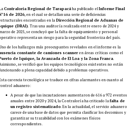
La
Contraloría Regional de Tarapacá
ha publicado el
Informe Final
N°16 de 2026
, en el cual se detallan una serie de deficiencias
estructurales encontradas en la
Dirección Regional de Aduanas de
Iquique (DRAI)
. Tras una auditoría realizada entre enero de 2024 y
marzo de 2025, se concluyó que la falta de equipamiento y personal
operativo representa un riesgo para la seguridad fronteriza del país.
Uno de los hallazgos más preocupantes revelados en el informe es la
ausencia constante de camiones scanner
en áreas críticas como el
Puerto de Iquique, la Avanzada de El Loa y la Zona Franca
.
Asimismo, se verificó que los equipos tecnológicos existentes no están
funcionando a plena capacidad debido a problemas operativos.
Esta carencia tecnológica se traduce en cifras alarmantes en cuanto al
control aduanero:
A pesar de que las incautaciones aumentaron de 616 a 972 eventos
anuales entre 2020 y 2024, la Contraloría ha criticado la
falta de
un registro sistematizado
. En la actualidad, el servicio aduanero
carece de una base de datos que permita clasificar los decomisos y
garantizar su trazabilidad con los exámenes físicos
correspondientes.