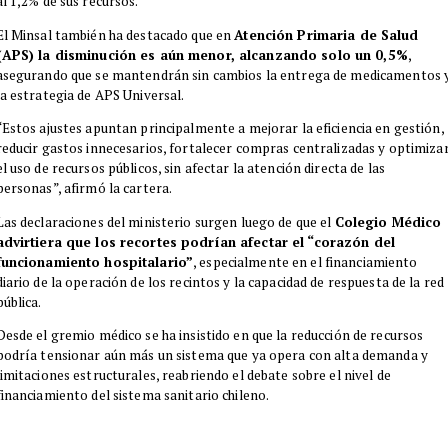
al 1,2% de sus recursos.
El Minsal también ha destacado que en
Atención Primaria de Salud
(APS) la disminución es aún menor, alcanzando solo un 0,5%
,
asegurando que se mantendrán sin cambios la entrega de medicamentos 
la estrategia de APS Universal.
“Estos ajustes apuntan principalmente a mejorar la eficiencia en gestión,
reducir gastos innecesarios, fortalecer compras centralizadas y optimiza
el uso de recursos públicos, sin afectar la atención directa de las
personas”, afirmó la cartera.
Las declaraciones del ministerio surgen luego de que el
Colegio Médico
advirtiera que los recortes podrían afectar el “corazón del
funcionamiento hospitalario”
, especialmente en el financiamiento
diario de la operación de los recintos y la capacidad de respuesta de la red
pública.
Desde el gremio médico se ha insistido en que la reducción de recursos
podría tensionar aún más un sistema que ya opera con alta demanda y
limitaciones estructurales, reabriendo el debate sobre el nivel de
financiamiento del sistema sanitario chileno.