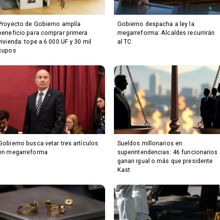
Proyecto de Gobierno amplía
Gobierno despacha a ley la
beneficio para comprar primera
megarreforma: Alcaldes recurrirán
vivienda: tope a 6.000 UF y 30 mil
al TC
cupos
Gobierno busca vetar tres artículos
Sueldos millonarios en
en megarreforma
superintendencias: 46 funcionarios
ganan igual o más que presidente
Kast