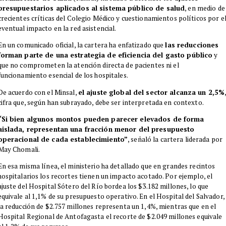
presupuestarios aplicados al sistema público de salud
, en medio de
crecientes críticas del Colegio Médico y cuestionamientos políticos por e
eventual impacto en la red asistencial.
En un comunicado oficial, la cartera ha enfatizado que
las reducciones
forman parte de una estrategia de eficiencia del gasto público
y
que no comprometen la atención directa de pacientes ni el
funcionamiento esencial de los hospitales.
De acuerdo con el Minsal,
el ajuste global del sector alcanza un 2,5%
cifra que, según han subrayado, debe ser interpretada en contexto.
“Si bien algunos montos pueden parecer elevados de forma
aislada, representan una fracción menor del presupuesto
operacional de cada establecimiento”
, señaló la cartera liderada por
May Chomali.
En esa misma línea, el ministerio ha detallado que en grandes recintos
hospitalarios los recortes tienen un impacto acotado. Por ejemplo, el
ajuste del Hospital Sótero del Río bordea los $3.182 millones, lo que
equivale al 1,1% de su presupuesto operativo. En el Hospital del Salvador,
la reducción de $2.757 millones representa un 1,4%, mientras que en el
Hospital Regional de Antofagasta el recorte de $2.049 millones equivale