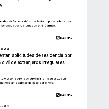
e
iendas dañadas, vehículo aplastado por árboles y una
 lesionada por los tornados en El Carmen.
LEER MÁS
o de 2026
ntan solicitudes de residencia por
 civil de extranjeros irregulares
rtaje expone agencias que facilitan regularización
ria mediante parejas de papel por dinero.
LEER MÁS
o de 2026