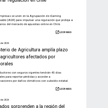
rar regulación en Chile
mpresas se unen en la Agrupación de iGaming
able (AGR) para impulsar una regulación que proteja a
arios del mercado de apuestas online en Chile.
LEER MÁS
o de 2026
terio de Agricultura amplía plazo
 agricultores afectados por
orales
ductores con seguros vigentes tendrán 45 días
ales para reportar pérdidas y acceder a
aciones por daños climáticos con subsidio estatal.
LEER MÁS
o de 2026
ados sorprenden a la región del