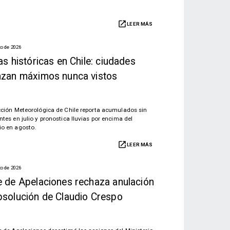
LEER MÁS
to de 2026
as históricas en Chile: ciudades
nzan máximos nunca vistos
cción Meteorológica de Chile reporta acumulados sin
ntes en julio y pronostica lluvias por encima del
o en agosto.
LEER MÁS
to de 2026
e de Apelaciones rechaza anulación
bsolución de Claudio Crespo