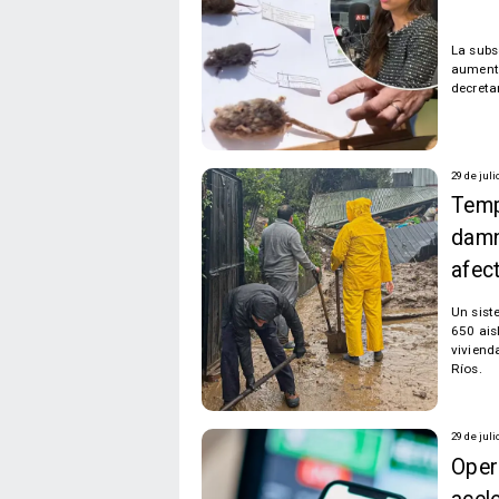
La subs
aumento
decretar
29 de juli
Temp
damn
afec
Un sist
650 ais
viviend
Ríos.
29 de juli
Oper