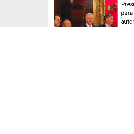
Pres
para
auto
Una ref
exámene
cargo. 
podría l
27 de juli
Parti
desv
polé
La cole
imputac