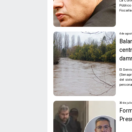
La Cort
Público
Fiscalí
4 de agos
Bala
cent
damn
El Serv
(Senapr
del sis
persona
30 de juli
Form
Pres