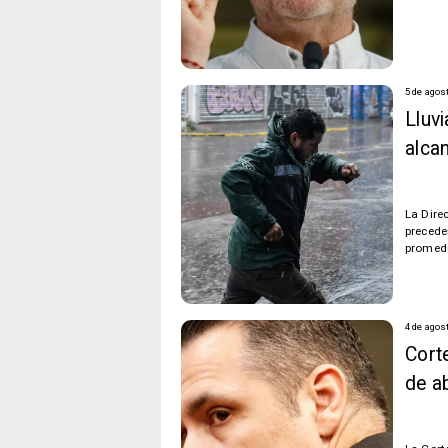
5 de agos
Lluvi
alca
La Dire
precede
promedi
4 de agos
Cort
de a