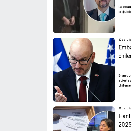
La exau
prejuic
30 de juli
Emba
chil
Brandon
abierta
chilena
29 de juli
Hant
2025