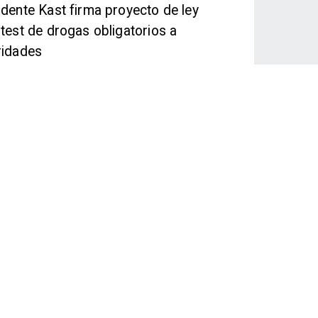
idente Kast firma proyecto de ley
 test de drogas obligatorios a
ridades
orma constitucional establece la realización de
s obligatorios al asumir y durante el ejercicio del
Los resultados serán públicos y un resultado positivo
levar a la destitución de la autoridad.
LEER MÁS
o de 2026
do Nacional Libertario se
incula de Ítalo Omegna tras
mico video
ctividad emitió un comunicado rechazando las
iones y reiterando su compromiso con la infancia.
LEER MÁS