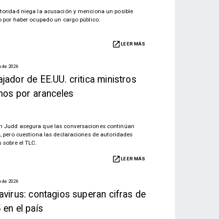
toridad niega la acusación y menciona un posible
io por haber ocupado un cargo público.
LEER MÁS
o de 2026
jador de EE.UU. critica ministros
enos por aranceles
 Judd asegura que las conversaciones continúan
s, pero cuestiona las declaraciones de autoridades
s sobre el TLC.
LEER MÁS
o de 2026
avirus: contagios superan cifras de
 en el país