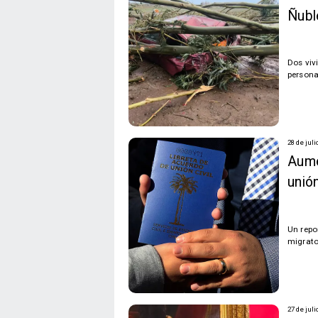
Ñubl
Dos viv
persona
28 de juli
Aume
unión
Un repo
migrato
27 de juli