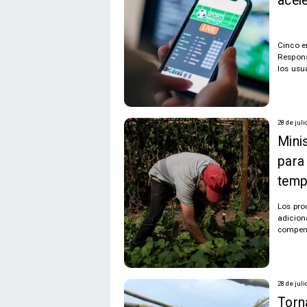
acele
Cinco e
Respons
los usu
28 de juli
Minis
para
temp
Los pro
adicion
compens
28 de juli
Torn