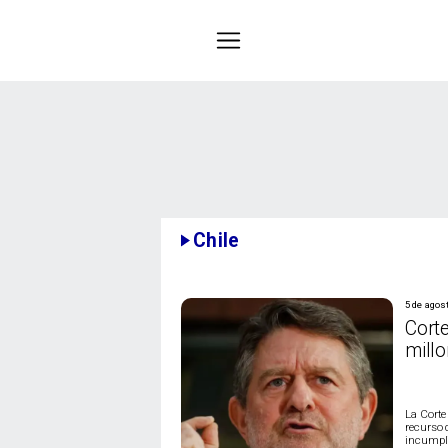
Chile
5 de agos
Cort
mill
La Corte
recurso 
incumpli