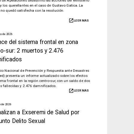
e de Apelaciones desestimó las acciones del Ministerio
 y los querellantes en el caso de Gustavo Gatica. La
a no quedó satisfecha con la resolución.
LEER MÁS
to de 2026
nce del sistema frontal en zona
ro-sur: 2 muertos y 2.476
ificados
icio Nacional de Prevención y Respuesta ante Desastres
ed) presenta un informe actualizado sobre los efectos
tema frontal en la región centro-sur, con un saldo de dos
s fallecidas y 2.476 damnificados.
LEER MÁS
o de 2026
alizan a Exseremi de Salud por
unto Delito Sexual