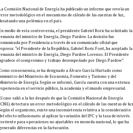
La Comisión Nacional de Energía ha publicado un informe que revela un
error metodológico en el mecanismo de cálculo de las cuentas de luz,
desatando una polémica en el país.
En medio de esta controversia, el presidente Gabriel Boric ha solicitado la
renuncia del ministro de Energía, Diego Pardow. La decisión fue
comunicada por Presidencia a través de un comunicado oficial que
expresa: “el Presidente de la República, Gabriel Boric Font, ha aceptado la
renuncia del ministro de Energía, Diego Pardow Lorenzo. El Presidente
agradece el compromiso y trabajo desempeñado por Diego Pardow”.
Como consecuencia, se ha designado a Álvaro García Hurtado como
biministro del Ministerio de Economía, Fomento y Turismo y del
Ministerio de Energía. Según se informó, García cuenta con una extensa
experiencia en el servicio público, la academia y el mundo empresarial.
El caso salió a la luz después de que la Comisión Nacional de Energía
(CNE) detectara un error metodológico en el cálculo de las cuentas de luz
Según el organismo, existe una inconsistencia relativa a la consideración
del efecto inflacionario al aplicar la variación del IPC y la tasa de interés
corriente para operaciones no ajustables en moneda nacional, lo que ha
generado diferencias en la facturación.