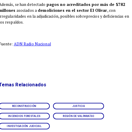
Además, se han detectado
pagos no acreditados por más de $782
millones
asociados a
demoliciones en el sector El Olivar
, con
irregularidades en la adjudicación, posibles sobreprecios y deficiencias en
los respaldos.
Fuente:
ADN Radio Nacional
Temas Relacionados
RECONSTRUCCIÓN
JUSTICIA
INCENDIOS FORESTALES
REGIÓN DE VALPARAÍSO
INVESTIGACIÓN JUDICIAL