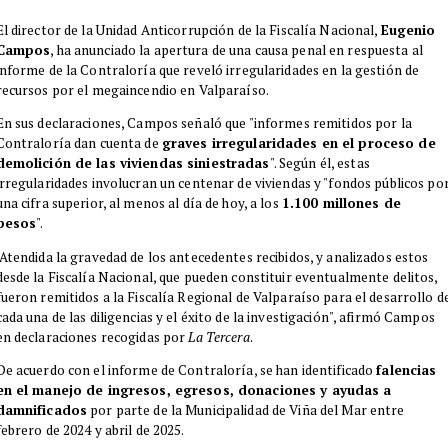
El director de la Unidad Anticorrupción de la Fiscalía Nacional,
Eugenio
Campos
, ha anunciado la apertura de una causa penal en respuesta al
informe de la Contraloría que reveló irregularidades en la gestión de
recursos por el megaincendio en Valparaíso.
En sus declaraciones, Campos señaló que "informes remitidos por la
Contraloría dan cuenta de
graves irregularidades en el proceso de
demolición de las viviendas siniestradas
". Según él, estas
irregularidades involucran un centenar de viviendas y "fondos públicos po
una cifra superior, al menos al día de hoy, a los
1.100 millones de
pesos
".
"Atendida la gravedad de los antecedentes recibidos, y analizados estos
desde la Fiscalía Nacional, que pueden constituir eventualmente delitos,
fueron remitidos a la Fiscalía Regional de Valparaíso para el desarrollo d
cada una de las diligencias y el éxito de la investigación", afirmó Campos
en declaraciones recogidas por
La Tercera
.
De acuerdo con el informe de Contraloría, se han identificado
falencias
en el manejo de ingresos, egresos, donaciones y ayudas a
damnificados
por parte de la Municipalidad de Viña del Mar entre
febrero de 2024 y abril de 2025.